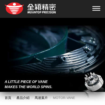
A LITTLE PIECE OF VANE
MAKES THE WORLD SPINS.
首頁
產品介紹
馬達葉片
MOTOR-VANE