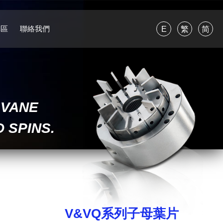
專區
聯絡我們
E
繁
简
 VANE
 SPINS.
V&VQ系列子母葉片