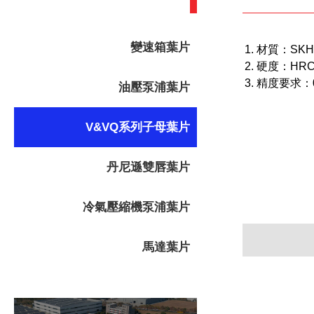
變速箱葉片
材質：SKH51
硬度：HRC 6
精度要求：
油壓泵浦葉片
V&VQ系列子母葉片
丹尼遜雙唇葉片
冷氣壓縮機泵浦葉片
馬達葉片