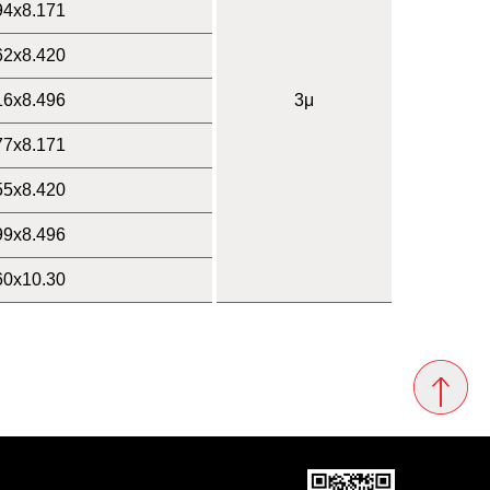
94x8.171
62x8.420
16x8.496
3μ
77x8.171
55x8.420
99x8.496
60x10.30