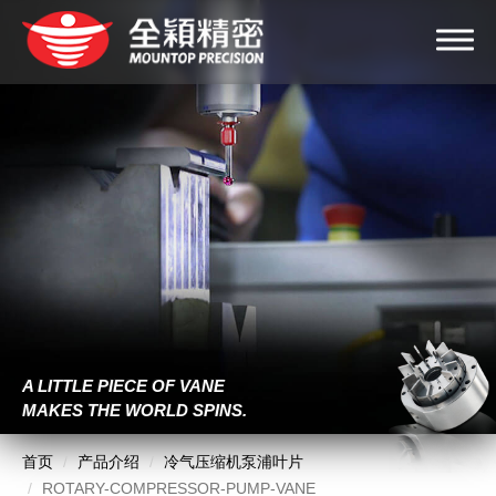
ITTLE PIECE OF VANE
A L
ES THE WORLD SPINS.
MAK
首页
产品介绍
冷气压缩机泵浦叶片
ROTARY-COMPRESSOR-PUMP-VANE