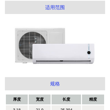
适用范围
规格
厚度
宽度
长度
精度